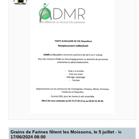
Grains de Farines fêtent les Moissons, le 5 juillet
- le
17/06/2024 08:00