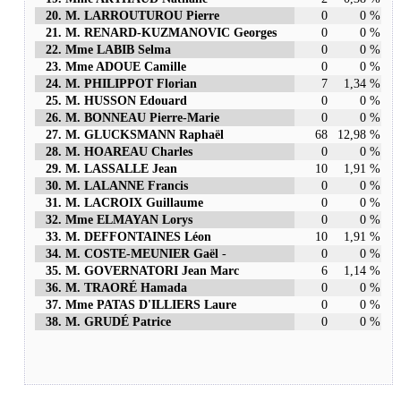
20. M. LARROUTUROU Pierre
0
0 %
21. M. RENARD-KUZMANOVIC Georges
0
0 %
22. Mme LABIB Selma
0
0 %
23. Mme ADOUE Camille
0
0 %
24. M. PHILIPPOT Florian
7
1,34 %
25. M. HUSSON Edouard
0
0 %
26. M. BONNEAU Pierre-Marie
0
0 %
27. M. GLUCKSMANN Raphaël
68
12,98 %
28. M. HOAREAU Charles
0
0 %
29. M. LASSALLE Jean
10
1,91 %
30. M. LALANNE Francis
0
0 %
31. M. LACROIX Guillaume
0
0 %
32. Mme ELMAYAN Lorys
0
0 %
33. M. DEFFONTAINES Léon
10
1,91 %
34. M. COSTE-MEUNIER Gaël
-
0
0 %
35. M. GOVERNATORI Jean Marc
6
1,14 %
36. M. TRAORÉ Hamada
0
0 %
37. Mme PATAS D'ILLIERS Laure
0
0 %
38. M. GRUDÉ Patrice
0
0 %