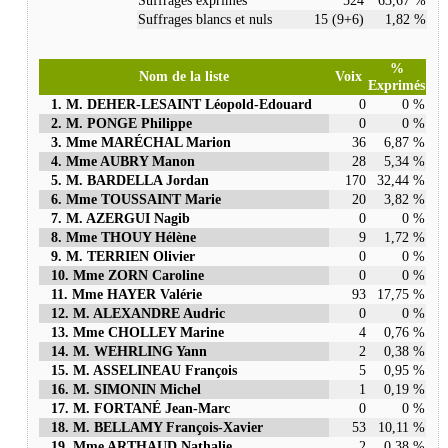
Suffrages exprimés
524
63,67 %
Suffrages blancs et nuls
15 (9+6)
1,82 %
%
Nom de la liste
Voix
Exprimés
1. M. DEHER-LESAINT Léopold-Edouard
0
0 %
2. M. PONGE Philippe
0
0 %
3. Mme MARÉCHAL Marion
36
6,87 %
4. Mme AUBRY Manon
28
5,34 %
5. M. BARDELLA Jordan
170
32,44 %
6. Mme TOUSSAINT Marie
20
3,82 %
7. M. AZERGUI Nagib
0
0 %
8. Mme THOUY Hélène
9
1,72 %
9. M. TERRIEN Olivier
0
0 %
10. Mme ZORN Caroline
0
0 %
11. Mme HAYER Valérie
93
17,75 %
12. M. ALEXANDRE Audric
0
0 %
13. Mme CHOLLEY Marine
4
0,76 %
14. M. WEHRLING Yann
2
0,38 %
15. M. ASSELINEAU François
5
0,95 %
16. M. SIMONIN Michel
1
0,19 %
17. M. FORTANÉ Jean-Marc
0
0 %
18. M. BELLAMY François-Xavier
53
10,11 %
19. Mme ARTHAUD Nathalie
2
0,38 %