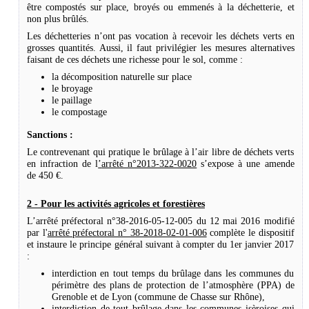
être compostés sur place, broyés ou emmenés à la déchetterie, et
non plus brûlés.
Les déchetteries n’ont pas vocation à recevoir les déchets verts en
grosses quantités. Aussi, il faut privilégier les mesures alternatives
faisant de ces déchets une richesse pour le
sol, comme :
la décomposition naturelle sur place
le broyage
le paillage
le compostage
Sanctions :
Le contrevenant qui pratique le brûlage à l’air libre de déchets verts
en infraction de l
’
arrêté n°2013-322-0020
s’expose à une amende
de 450 €.
2 - Pour les activités agricoles et forestières
L’arrêté préfectoral n°38-2016-05-12-005 du 12 mai 2016 modifié
par l'
arrêté préfectoral n° 38-2018-02-01-006
complète le dispositif
et instaure le principe général suivant à compter du 1er janvier 2017
:
interdiction en tout temps du brûlage dans les communes du
périmètre des plans de protection de l’atmosphère (PPA) de
Grenoble et de Lyon (commune de Chasse sur Rhône),
interdiction de tout brûlage dans les communes isèroises qui