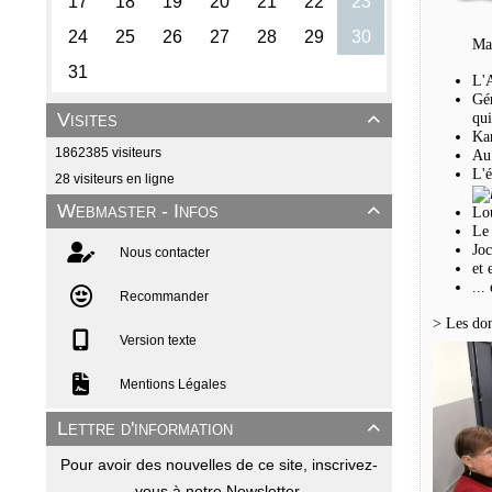
Mai
L'A
Gér
Visites
qui

Kar
1862385 visiteurs
Au 
L'é
28 visiteurs en ligne
Webmaster - Infos

Lou
Le 
Joc
Nous contacter
et 
...
Recommander
> Les don
Version texte
Mentions Légales
Lettre d'information

Pour avoir des nouvelles de ce site, inscrivez-
vous à notre Newsletter.