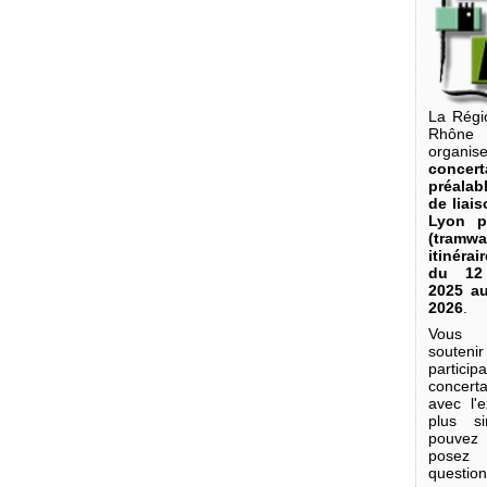
La Régi
Rhôn
orga
concert
préalab
de liai
Lyon p
(tra
itinérai
du 12
2025 au
2026
.
Vous
soutenir
partic
concer
avec l'e
plus s
pouvez
posez 
question