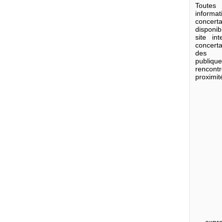
Tout
informa
concer
disponi
site in
concerta
des 
publiq
renco
proximit
...
expre