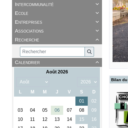
Intercommunalité

Ecole

Entreprises

Associations

Recherche

Calendrier

Bilan du