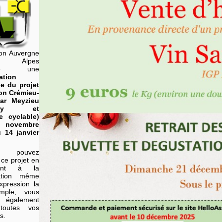
on Auvergne
e Alpes
nise une
ation
le du projet
son Crémieu-
ar Meyzieu
mway et
re cyclable)
 novembre
 14 janvier
 pouvez
 ce projet en
ipant à la
tation même
xpression la
imple, vous
 également
toutes vos
s.