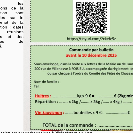
es les
tions de la
tation sont
bles sur le
ternet de la
tion : dates
réunions
ues et des
ntres de
é,
ssion.auvergnerhonealpes.fr/dialog/cremieu-lyon