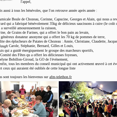
l'appel,
s aussi à tous les bénévoles, que l'on retrouve année après année :
micale Boule de Chozeau, Corinne, Capucine, Georges et Alain, qui nous a revi
ard qui a fabriqué bénévolement 35kg de délicieux saucissons à cuire (le coût d
 a surveillé amoureusement la cuisson,
ine, de Grains de Farines, qui a offert le bon pain au levain,
généreux donateur anonyme qui a offert les 70 kg de pommes de terre,
lite des éplucheurs de Patates de Chozeau : Annie, Christiane, Claudette, Jacquel
Carole, Stéphanie, Bernard, Gilles et Louis,
is qui a guidé énergiquement le groupe des marcheurs sportifs,
Comité des Fêtes qu a offert les délicieuses foyesses,
elyne Bobillon-Giroud, la GO de l'événement,
enfin, tous les membres du conseil municipal qui ont activement œuvré à cet é
 et ceux qui auraient été oubliés de cette longue liste
s sont toujours les bienvenus sur
afm-telethon.fr