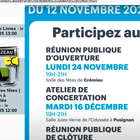
x Livres
- le
25 13:00
es fêtes |
n à
lée
e
- le
25 12:00