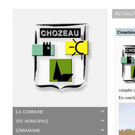
Actuali
Cimetièr
complet q
En conclu
La commune

Vie municipale

Urbanisme
