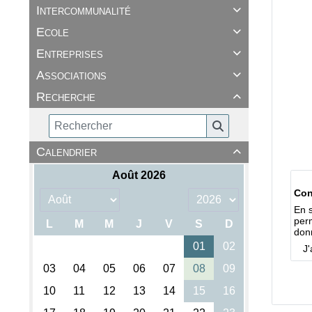
Intercommunalité

Ecole

Entreprises

Associations

Recherche

Calendrier

Con
En s
perm
don
J'