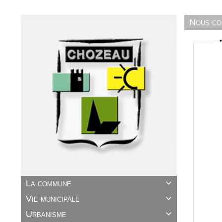
Nous co
La commune

Vie municipale

Urbanisme
