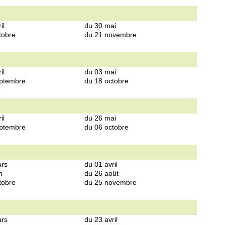
il
du 30 mai
tobre
du 21 novembre
il
du 03 mai
eptembre
du 18 octobre
il
du 26 mai
eptembre
du 06 octobre
ars
du 01 avril
n
du 26 août
tobre
du 25 novembre
ars
du 23 avril