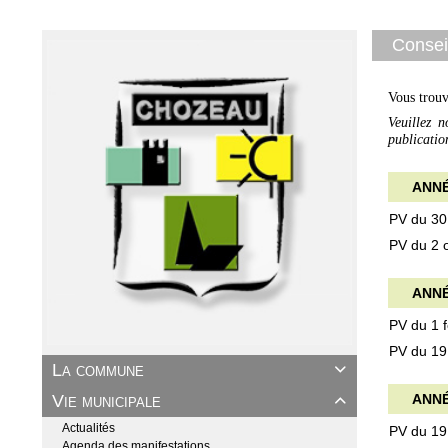
Consei
Vous trouv
Veuillez n
publicatio
ANNÉE
PV du 30 
PV du 2 
ANNÉE
PV du 1 f
PV du 19
La commune

Vie municipale
ANNÉE

Actualités
PV du 19 
Agenda des manifestations