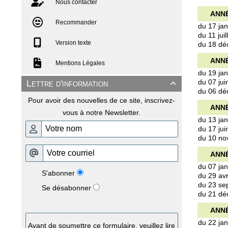
Nous contacter
ANNÉ
Recommander
du 17 jan
du 11 juil
Version texte
du 18 d
ANNÉ
Mentions Légales
du 19 jan
du 07 jui
Lettre d'information

du 06 d
Pour avoir des nouvelles de ce site, inscrivez-
ANNÉ
vous à notre Newsletter.
du 13 jan
du 17 jui
du 10 n
ANNÉ
du 07 jan
S'abonner
du 29 avr
du 23 se
Se désabonner
du 21 d
ANNÉ
du 22 jan
Avant de soumettre ce formulaire, veuillez lire