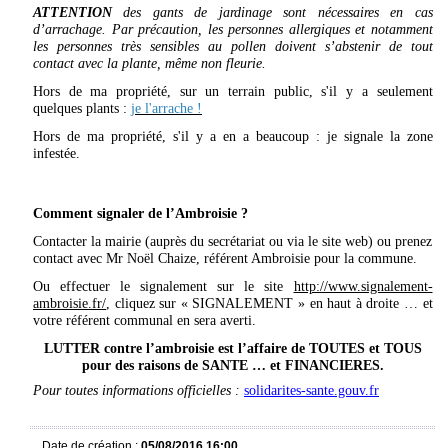
ATTENTION
des gants de jardinage sont nécessaires en cas
d’arrachage. Par précaution, les personnes allergiques et notamment
les personnes très sensibles au pollen doivent s’abstenir de tout
contact avec la plante, même non fleurie.
Hors de ma propriété, sur un terrain public, s'il y a seulement
quelques plants :
je l'arrache !
Hors de ma propriété, s'il y a en a beaucoup : je signale la zone
infestée.
Comment signaler de l’Ambroisie ?
Contacter la mairie (auprès du secrétariat ou via le site web) ou prenez
contact avec Mr Noël Chaize, référent Ambroisie pour la commune.
Ou effectuer le signalement sur le site
http://www.signalement-
ambroisie.fr/
, cliquez sur « SIGNALEMENT » en haut à droite … et
votre référent communal en sera averti.
LUTTER contre l’ambroisie est l’affaire de TOUTES et TOUS
pour des raisons de SANTE … et FINANCIERES.
Pour toutes informations officielles :
solidarites-sante.gouv.fr
Date de création :
05/08/2016 16:00