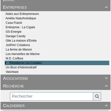
Entreprises

Aides aux Entrepreneurs
Amélie Naturholistique
Casa Fraioli
Entreprise - La Cigale
GS-Energie
Garage Candy
Gite La maison d'Emile
JoliPim' Créations
La ferme de Manon
Les merveilles de Marine
M.D. Coiffure
Résidence Les Coralies
Un Brun d'Administratif
Valorbaie
Associations

Recherche

Calendrier
