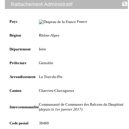
Rattachement Administratif
Pays
France
Région
Rhône-Alpes
Département
Isère
Préfecture
Grenoble
Arrondissement
La Tour-du-Pin
Canton
Charvieu-Chavagneux
Communauté de Communes des Balcons du Dauphiné
Intercommunalité
(depuis le 1er janvier 2017)
Code postal
38460