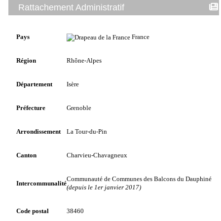
Rattachement Administratif
Pays
France
Région
Rhône-Alpes
Département
Isère
Préfecture
Grenoble
Arrondissement
La Tour-du-Pin
Canton
Charvieu-Chavagneux
Communauté de Communes des Balcons du Dauphiné
Intercommunalité
(depuis le 1er janvier 2017)
Code postal
38460