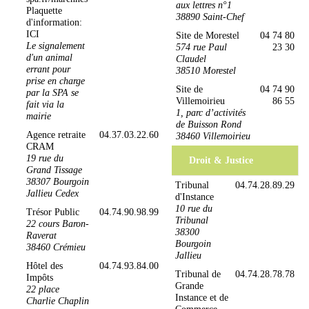
aux lettres n°1
Plaquette
38890 Saint-Chef
d'information:
ICI
Site de Morestel
04 74 80
Le signalement
574 rue Paul
23 30
d'un animal
Claudel
errant pour
38510 Morestel
prise en charge
Site de
04 74 90
par la SPA se
Villemoirieu
86 55
fait via la
1, parc d’activités
mairie
de Buisson Rond
Agence retraite
04.37.03.22.60
38460 Villemoirieu
CRAM
19 rue du
Droit & Justice
Grand Tissage
38307 Bourgoin
Tribunal
04.74.28.89.29
Jallieu Cedex
d'Instance
10 rue du
Trésor Public
04.74.90.98.99
Tribunal
22 cours Baron-
38300
Raverat
Bourgoin
38460 Crémieu
Jallieu
Hôtel des
04.74.93.84.00
Tribunal de
04.74.28.78.78
Impôts
Grande
22 place
Instance et de
Charlie Chaplin