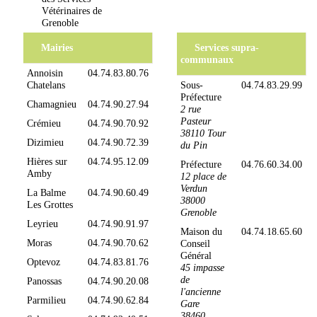
Vétérinaires de
Grenoble
Mairies
Services supra-
communaux
Annoisin
04.74.83.80.76
Chatelans
Sous-
04.74.83.29.99
Préfecture
Chamagnieu
04.74.90.27.94
2 rue
Pasteur
Crémieu
04.74.90.70.92
38110 Tour
Dizimieu
04.74.90.72.39
du Pin
Hières sur
04.74.95.12.09
Préfecture
04.76.60.34.00
Amby
12 place de
Verdun
La Balme
04.74.90.60.49
38000
Les Grottes
Grenoble
Leyrieu
04.74.90.91.97
Maison du
04.74.18.65.60
Moras
04.74.90.70.62
Conseil
Général
Optevoz
04.74.83.81.76
45 impasse
de
Panossas
04.74.90.20.08
l'ancienne
Parmilieu
04.74.90.62.84
Gare
38460