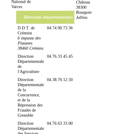
National de
Château
Varces
38300
Bourgoin
Directions départementales
Jallieu
D.D.T. de
04.74.90.73.36
Crémieu
6 impasse des
Platanes
38460 Crémieu
Direction
04.76.33.45.45
Départementale
de
l'Agriculture
Direction
04.38.70.12.50
Départementale
de la
Concurrence,
et de la
Répression des
Fraudes de
Grenoble
Direction
04.76.63.33.00
Départementale
des Services