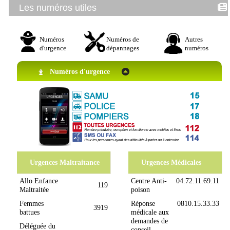
Les numéros utiles
Numéros
Numéros de
Autres
d'urgence
dépannages
numéros
Numéros d'urgence
Urgences Maltraitance
Urgences Médicales
Allo Enfance
Centre Anti-
04.72.11.69.11
119
Maltraitée
poison
Femmes
Réponse
0810.15.33.33
3919
battues
médicale aux
demandes de
Déléguée du
conseil