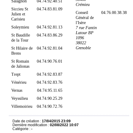
Salagnon
04.74.92.40.51
Crémieu
Siccieu St
04.74.83.81.09
Conseil
04.76.00.38.38
Julien et
Général de
Carisieu
l'Isère
Soleymieu
04.74.92.81.13
7 rue Fantin
Latour BP
St Baudille
04.74.83.86.29
1096
de la Tour
38022
Grenoble
St Hilaire de
04.74.92.81.04
Brens
St Romain
04.74.90.76.01
de Jalionas
Trept
04.74.92.83.87
Vénérieu
04.74.92.83.76
Vernas
04.74.95.11.65
Veyssilieu
04.74.90.25.29
Villemoirieu
04.74.90.72.76
Date de création :
17/04/2015 23:09
Dernière modification :
02/08/2022 10:07
Catégorie :
-