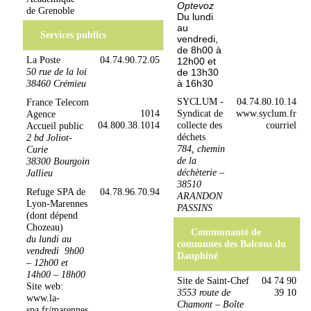
Optevoz
de Grenoble
Du lundi
au
Services publics
vendredi,
de 8h00 à
La Poste
04.74.90.72.05
12h00 et
50 rue de la loi
de 13h30
à 16h30
38460 Crémieu
SYCLUM -
04.74.80.10.14
France Telecom
1014
Syndicat de
www.syclum.fr
Agence
04.800.38.1014
collecte des
courriel
Accueil public
déchets
2 bd Joliot-
784, chemin
Curie
de la
38300 Bourgoin
déchèterie –
Jallieu
38510
Refuge SPA de
04.78.96.70.94
ARANDON
Lyon-Marennes
PASSINS
(dont dépend
Chozeau)
Communauté de
du lundi au
communes des Balcons du
vendredi 9h00
Dauphiné
– 12h00 et
14h00 – 18h00
Site de Saint-Chef
04 74 90
Site web:
3553 route de
39 10
www.la-
Chamont – Boîte
spa.fr/marennes