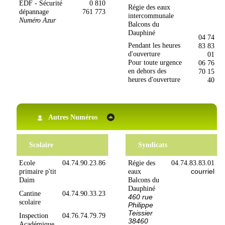
EDF - Sécurité
0 810
Régie des eaux
dépannage
761 773
intercommunale
Numéro Azur
Balcons du
Dauphiné
04 74
Pendant les heures
83 83
d'ouverture
01
Pour toute urgence
06 76
en dehors des
70 15
heures d'ouverture
40
Autres Numéros
Scolaire
Syndicats
Ecole
04.74.90
.23.86
Régie des
04.74.83.83.01
courriel
primaire p'tit
eaux
Daim
Balcons du
Dauphiné
Cantine
04.74.90.33.23
460 rue
scolaire
Philippe
Teissier
Inspection
04.76.74.79.79
38460
Académique