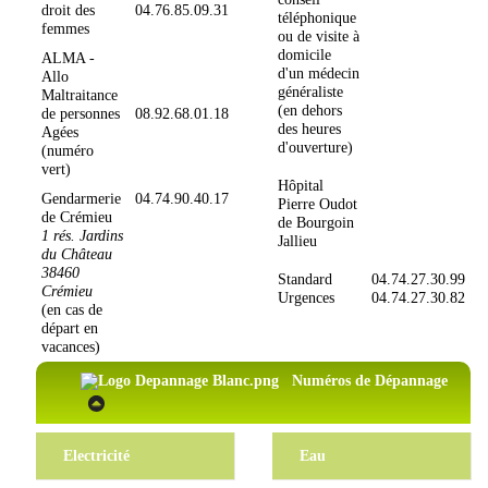
droit des
04.76.85.09.31
téléphonique
femmes
ou de visite à
domicile
ALMA -
d'un médecin
Allo
généraliste
Maltraitance
(en dehors
de personnes
08.92.68.01.18
des heures
Agées
d'ouverture)
(numéro
vert)
Hôpital
Gendarmerie
04.74.90.40.17
Pierre Oudot
de Crémieu
de Bourgoin
1 rés. Jardins
Jallieu
du Château
38460
Standard
04.74.27.30.99
Crémieu
Urgences
04.74.27.30.82
(en cas de
départ en
vacances)
Numéros de Dépannage
Electricité
Eau