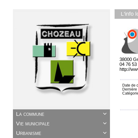
L'info
38000 Gr
04 76 53
http://ww
Date de c
Dernière 
Catégori
La commune

Vie municipale

Urbanisme
