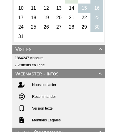
Visites

1864247 visiteurs
7 visiteurs en ligne
Webmaster - Infos

Nous contacter
Recommander
Version texte
Mentions Légales
Lettre d'information
