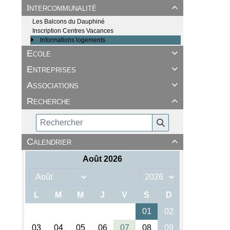
Intercommunalité

Les Balcons du Dauphiné
Inscription Centres Vacances
Informations logements
Ecole

Entreprises

Associations

Recherche

Calendrier
