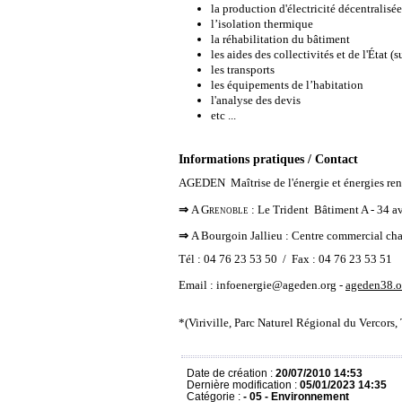
la production d'électricité décentralisé
l’isolation thermique
la réhabilitation du bâtiment
les aides des collectivités et de l'État (
les transports
les équipements de l’habitation
l'analyse des devis
etc ...
Informations pratiques / Contact
AGEDEN  Maîtrise de l'énergie et énergies re
⇒
A Grenoble
: Le Trident  Bâtiment A - 34 
⇒
A Bourgoin Jallieu : Centre commercial ch
Tél : 04 76 23 53 50  / Fax : 04 76 23 53 51
Email :
infoenergie@ageden.org
-
ageden38.o
*(Viriville, Parc Naturel Régional du Vercors, 
Date de création :
20/07/2010 14:53
Dernière modification :
05/01/2023 14:35
Catégorie :
- 05 - Environnement