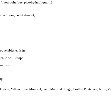
e (photovoltaïque, pico-hydraulique, ...)
subventions, crédit d'impôt)
nouvelables en Isère
avenue de l’Europe
ampfleuri
rg
Trièves, Villemoirieu, Morestel, Saint Martin d'Uriage, Crolles, Pontchara, Jarrie, Vi