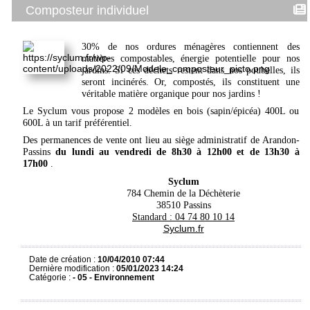
Composteur individuel
30% de nos ordures ménagères contiennent des
matières compostables, énergie potentielle pour nos
jardins. Si ces déchets restent dans nos poubelles, ils
seront incinérés. Or, compostés, ils constituent une
véritable matière organique pour nos jardins !
Le Syclum vous propose 2 modèles en bois (sapin/épicéa) 400L ou
600L à un tarif préférentiel.
Des permanences de vente ont lieu au siège administratif de Arandon-
Passins
du lundi au vendredi de 8h30 à 12h00 et de 13h30 à
17h00
.
Syclum
784 Chemin de la Déchèterie
38510 Passins
Standard : 04 74 80 10 14
Syclum.fr
Date de création :
10/04/2010 07:44
Dernière modification :
05/01/2023 14:24
Catégorie :
- 05 - Environnement