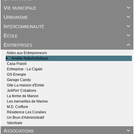
Vie municipale

Urbanisme

Intercommunalité

Ecole

Entreprises

Aides aux Entrepreneurs
Amélie Naturholistique
Casa Fraioli
Entreprise - La Cigale
GS-Energie
Garage Candy
Gite La maison d'Emile
JoliPim' Créations
La ferme de Manon
Les merveilles de Marine
M.D. Coiffure
Résidence Les Coralies
Un Brun d'Administratif
Valorbaie
Associations
