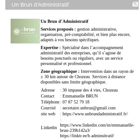
Un Brun d'Administratif
Un Brun d’Administratif
Services proposés :
gestion administrative,
organisation, pré-comptabilité, et bien plus encore,
adaptés à vos besoins spécifiques.
Expertise :
Spécialisé dans l’accompagnement
administratif des entreprises, qu’il s’agisse de
besoins ponctuels ou réguliers, avec un service
personnalisé et professionnel.
Zone géographique :
Intervention dans un rayon de
± 30 km autour de Chozeau. Services à distance
disponibles sans limite géographique.
Adresse
:
30 impasse des 4 vies
, Chozeau
Contact
:
Emmanuelle BRUN
Téléphone
:
07 87 52 79 18
Courriel
:
secretaire.unbrun@gmail.com
site web
:
https://www.unbrundadministratif.fr/
:
https://www.linkedin.com/in/emmanuelle-
Linkedin
brun-239b142a3/
https://linktr.ee/b.adminsitratif