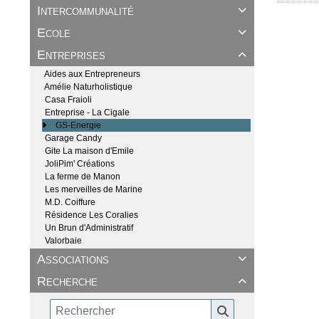
Intercommunalité

Ecole

Entreprises

Aides aux Entrepreneurs
Amélie Naturholistique
Casa Fraioli
Entreprise - La Cigale
GS-Energie
Garage Candy
Gite La maison d'Emile
JoliPim' Créations
La ferme de Manon
Les merveilles de Marine
M.D. Coiffure
Résidence Les Coralies
Un Brun d'Administratif
Valorbaie
Associations

Recherche
