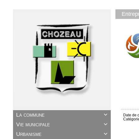
Entrep
La commune

Date de c
Catégori
Vie municipale

Urbanisme
