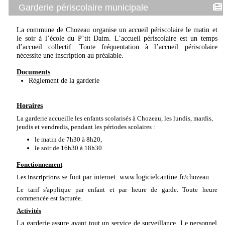
Garderie périscolaire municipale
La
commune de Chozeau organise un accueil périscolaire le matin et
le soir à l’école
du P’tit Daim
. L’accueil
périscolaire est un temps
d’accueil collectif. Toute fréquentation à l’accueil périscolaire
nécessite une
inscription au préalable.
Documents
Règlement de la garderie
Horaires
La garderie accueille les enfants scolarisés à Chozeau, les lundis, mardis,
jeudis et vendredis, pendant les périodes scolaires :
le matin de 7h30 à 8h20,
le soir de 16h30 à 18h30
Fonctionnement
Les inscriptions
se font par internet:
www.logicielcantine.fr/chozeau
Le tarif s'applique par enfant et par heure de garde. Toute heure
commencée est facturée.
Activités
La garderie assure avant tout un service de surveillance. Le personnel