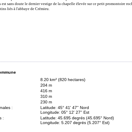
 est sans doute le dernier vestige de la chapelle élevée sur ce petit promontoire roch
tins liés à l'abbaye de Crémieu.
 commune
8.20 km² (820 hectares)
204 m
416 m
310 m
230 m
males :
Latitude: 45° 41' 47'' Nord
Longitude: 05° 12' 27'' Est
 :
Latitude: 45.695 degrés (45.695° Nord)
Longitude: 5.207 degrés (5.207° Est)