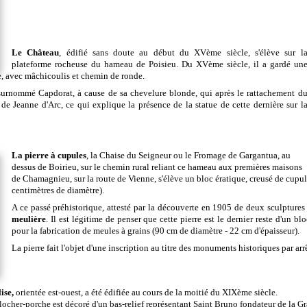
Le Château
, édifié sans doute au début du XVème siècle, s'élève sur l
plateforme rocheuse du hameau de Poisieu. Du XVème siècle, il a gardé un
se, avec mâchicoulis et chemin de ronde.
, surnommé Capdorat, à cause de sa chevelure blonde, qui après le rattachement d
de Jeanne d'Arc, ce qui explique la présence de la statue de cette dernière sur l
La pierre à cupules
, la Chaise du Seigneur ou le Fromage de Gargantua, au
dessus de Boirieu, sur le chemin rural reliant ce hameau aux premières maisons
de Chamagnieu, sur la route de Vienne, s'élève un bloc ératique, creusé de cupul
centimètres de diamètre).
A ce passé préhistorique, attesté par la découverte en 1905 de deux sculptur
meulière
. Il est légitime de penser que cette pierre est le dernier reste d'un 
pour la fabrication de meules à grains (90 cm de diamètre - 22 cm d'épaisseur).
La pierre fait l'objet d'une inscription au titre des monuments historiques par a
ise,
orientée est-ouest, a été édifiée au cours de la moitié du XIXème siècle.
locher-porche est décoré d'un bas-relief représentant Saint Bruno fondateur de la G