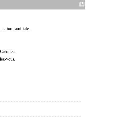
duction familiale.
t Crémieu.
dez-vous.