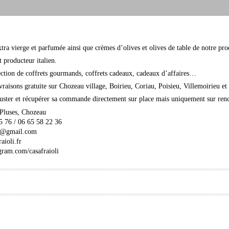
xtra vierge et parfumée ainsi que crèmes d’olives et olives de table de notre pro
t producteur italien.
ection de coffrets gourmands, coffrets cadeaux, cadeaux d’affaires…
vraisons gratuite sur Chozeau village, Boirieu, Coriau, Poisieu, Villemoirieu e
éguster et récupérer sa commande directement sur place mais uniquement sur ren
 Pluses, Chozeau
5 76 / 06 65 58 22 36
li@gmail.com
aioli.fr
ram.com/casafraioli