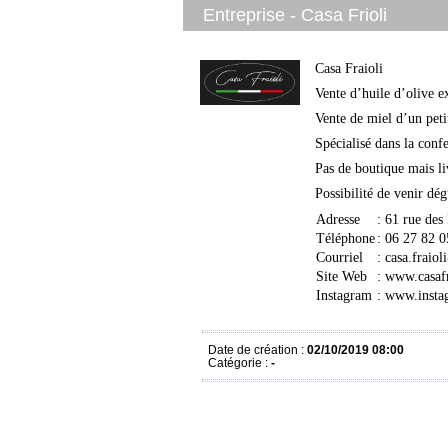
Entreprise - Casa Frioli
Casa Fraioli
Vente d’huile d’olive e
Vente de miel d’un peti
Spécialisé dans la conf
Pas de boutique mais li
Possibilité de venir d
Adresse
: 61 rue des
Téléphone
: 06 27 82 0
Courriel
:
casa.fraio
Site Web
:
www.casafr
Instagram
:
www.instag
Date de création :
02/10/2019 08:00
Catégorie :
-