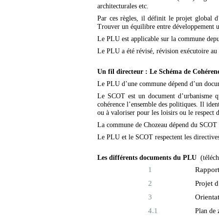
architecturales etc.
Par ces règles, il définit le projet glob
Trouver un équilibre entre développement urb
Le PLU est applicable sur la commune dep
Le PLU a été révisé, révision exécutoire au
Un fil directeur : Le Schéma de Cohéren
Le PLU d’une commune dépend d’un document
Le SCOT est un document d’urbanisme qui 
cohérence l’ensemble des politiques. Il iden
ou à valoriser pour les loisirs ou le respect
La commune de Chozeau dépend du SCOT d
Le PLU et le SCOT respectent les directive
Les différents documents du PLU
(téléc
1
Rapport
2
Projet
3
Orient
4.1
Plan de 