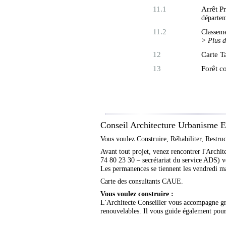
11.1
Arrêt P
départem
11.2
Classeme
> Plus d
12
Carte 
13
Forêt 
Conseil Architecture Urbanisme
Vous voulez Construire, Réhabiliter, Restru
Avant tout projet, venez rencontrer l'Arc
74 80 23 30 – secrétariat du service ADS) v
Les permanences se tiennent les vendredi ma
Carte des consultants CAUE.
Vous voulez construire :
L'Architecte Conseiller vous accompagne grat
renouvelables. Il vous guide également pour