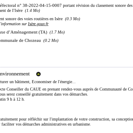
réfectoral n° 38-2022-04-15-0007
portant révision du classement sonore des 
ent de I'Isère
(1.4 Mo)
nt sonore des voies routières en Isère
(0.3 Mo)
'information sur
Isère.gouv.fr
Taxe d’Aménagement (TA)
(1.7 Mo)
communale de Chozeau
(0.2 Mo)
 Environnement
cturer un bâtiment, Economiser de l'énergie...
hitecte Conseiller du CAUE en prenant rendez-vous auprès de Communauté de 
ous serez conseillé gratuitement dans vos démarches.
tin 9 h à 12 h.
uitement pour réfléchir sur l'implantation de votre construction, sa conception e
 faciliter vos démarches administratives en urbanisme.