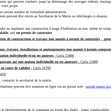
ments qui peuvent conduire jusqu’au démontage des ouvrages réalisés, rensei
 votre projet.
un certain nombre de formalités administratives.
més peuvent être retirés au Secrétariat de la Mairie ou téléchargés ci-dessous.
dre ou implanter une construction à usage d'habitation ou non, même ne compor
alable
, soit
un permis de construire
.
sation de constructions et travaux non soumis à permis de construire -
port
ions, travaux, installations et aménagements non soumis à permis compren
ison individuelle et/ou ses annexes
- Cerfa 13406
portant sur une maison individuelle ou ses annexes)
- Cerfa 13409
en cours de validité
- Cerfa 16700
3410
, contacter le secrétariat de la mairie.
rbanisme peuvent être soumises en ligne via un portail web :
portail-usager.sir
e développement de la commune en fixant des règles : zones constructibles, co