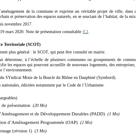
al d’aménagement de la commune et exprime un véritable projet de ville, dans
ain et préservation des espaces naturels, en se souciant de l’habitat, de la mixi
uis novembre 2017.
 19 mars 2020. Note de présentation consultable
ICI
.
ce Territoriale (SCOT)
 plus général : le SCOT, qui peut être consulté en mairie.
détermine, à l’échelle de plusieurs communes ou groupements de communes,
tifie les espaces qui pourront accueillir de nouveaux logements, des entreprises
 de l’environnement.
u SYndicat Mixte de la Boucle du Rhône en Dauphiné (Symbord).
s nationales, édictées notamment par le Code de l’Urbanisme.
hargeables)
 de présentation
(20 Mo)
 d’Aménagement et de Développement Durables (PADD)
(1 Mo)
ation d’Aménagement Programmée (OAP)
(2 Mo)
zonage (révision 1)
(3 Mo)