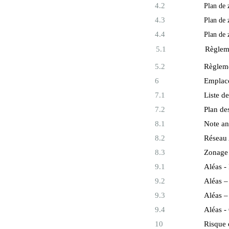
4.2
Plan de 
4.3
Plan de 
4.4
Plan de 
5.1
Règleme
5.2
Règleme
6
Emplace
7.1
Liste d
7.2
Plan de
8.1
Note an
8.2
Réseau 
8.3
Zonage 
9.1
Aléas -
9.2
Aléas –
9.3
Aléas –
9.4
Aléas -
10
Risque 