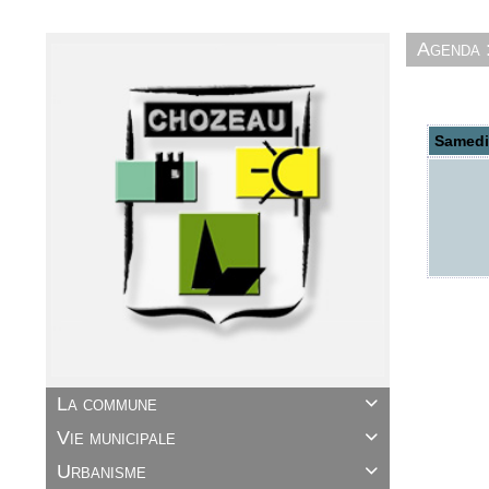
Agenda :
Samedi 
La commune

Vie municipale

Urbanisme
