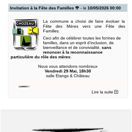
commune
secretariat.general@mairie-chozeau.fr
ou celui du
.
gestionnaire ENS Nord Isère
benjamin.balme@isere.fr
Invitation à la Fête des Familles 🌹
- le
10/05/2026 00:00
Pour les curieux, voici le chant mélodieux de l’Alyte :
Vidéos Bing
La commune a choisi de faire évoluer la
Fête des Mères vers une Fête des
Familles.
Ceci afin de célébrer toutes les formes de
familles, dans un esprit d’inclusion, de
Pour information, j’ai suivi ces recommandations depuis 2 ans et il
bienveillance et de convivialité,
sans
y a très peu de moustiques tigres (vu moins de 5 au jardin et 0 sur
renoncer à la reconnaissance
ma terrasse ces 2 dernières semaines)
particulière du rôle des mères
.
Noël CHAIZE votre référent Moustiques Tigres
Nous vous attendons nombreux
Vendredi 29 Mai, 18h30
salle Etangs & Château
Lire la suite