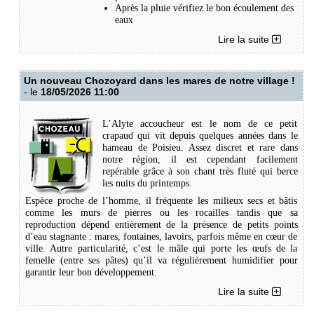
Après la pluie vérifiez le bon écoulement des
eaux
Couvrez les récupérateurs d’eau ou installez
Lire la suite
un voile anti-moustique (grille < 1mm)
Attention pensez aussi au trop plein (La
femelle peut remonter un tuyau sur plusieurs
mètres).
Un nouveau Chozoyard dans les mares de notre village !
- le
18/05/2026 11:00
Et surtout parlez-en à vos voisins car le moustique tigre est chez
vous et/ou chez vos voisins car il ne se déplace que dans un rayon de
150m.
L’Alyte accoucheur est le nom de ce petit
crapaud qui vit depuis quelques années dans le
Pour plus d’informations =>
AgirMoustique.fr
hameau de Poisieu. Assez discret et rare dans
notre région, il est cependant facilement
repérable grâce à son chant très fluté qui berce
Les bracelets, les huiles essentielles, les ultrasons sont inefficaces.
les nuits du printemps.
Les spirales et les bougies ont une efficacité modérée et peuvent être
Espèce proche de l’homme, il fréquente les milieux secs et bâtis
toxique pour l’humain.
comme les murs de pierres ou les rocailles tandis que sa
reproduction dépend entièrement de la présence de petits points
Le ventilateur et le marc de café consumé sont de bonnes solutions.
d’eau stagnante : mares, fontaines, lavoirs, parfois même en cœur de
ville. Autre particularité, c’est le mâle qui porte les œufs de la
femelle (entre ses pâtes) qu’il va régulièrement humidifier pour
garantir leur bon développement.
Pour l’instant il a été repéré dans le haut Poisieu, rue des pluses.
Lire la suite
Si vous avez la chance d’avoir ce crapaud dans votre jardin,
n’hésitez pas à nous faire remonter l’information : mail de la