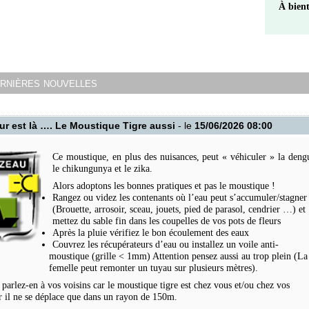
À bient
ernières nouvelles
ur est là …. Le Moustique Tigre aussi
- le
15/06/2026 08:00
Ce moustique, en plus des nuisances, peut « véhiculer » la deng
le chikungunya et le zika.
Alors adoptons les bonnes pratiques et pas le moustique !
Rangez ou videz les contenants où l’eau peut s’accumuler/stagner
(Brouette, arrosoir, sceau, jouets, pied de parasol, cendrier …) et
mettez du sable fin dans les coupelles de vos pots de fleurs
Après la pluie vérifiez le bon écoulement des eaux
Couvrez les récupérateurs d’eau ou installez un voile anti-
moustique (grille < 1mm) Attention pensez aussi au trop plein (La
femelle peut remonter un tuyau sur plusieurs mètres).
 parlez-en à vos voisins car le moustique tigre est chez vous et/ou chez vos
ar il ne se déplace que dans un rayon de 150m.