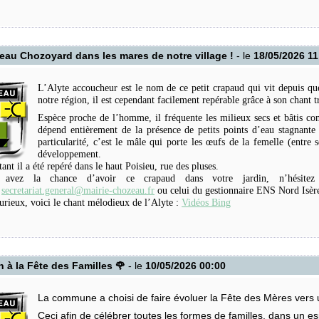
 d’informations =>
AgirMoustique.fr
ets, les huiles essentielles, les ultrasons sont inefficaces.
au Chozoyard dans les mares de notre village !
- le
18/05/2026 11
es et les bougies ont une efficacité modérée et peuvent être toxique pour l’hum
teur et le marc de café consumé sont de bonnes solutions.
L’Alyte accoucheur est le nom de ce petit crapaud qui vit depuis qu
notre région, il est cependant facilement repérable grâce à son chant t
Espèce proche de l’homme, il fréquente les milieux secs et bâtis co
dépend entièrement de la présence de petits points d’eau stagnante
particularité, c’est le mâle qui porte les œufs de la femelle (entre
développement.
tant il a été repéré dans le haut Poisieu, rue des pluses.
 avez la chance d’avoir ce crapaud dans votre jardin, n’hésite
e
secretariat.general@mairie-chozeau.fr
ou celui du gestionnaire ENS Nord Isèr
urieux, voici le chant mélodieux de l’Alyte :
Vidéos Bing
n à la Fête des Familles 🌹
- le
10/05/2026 00:00
La commune a choisi de faire évoluer la Fête des Mères vers 
Ceci afin de célébrer toutes les formes de familles, dans un espr