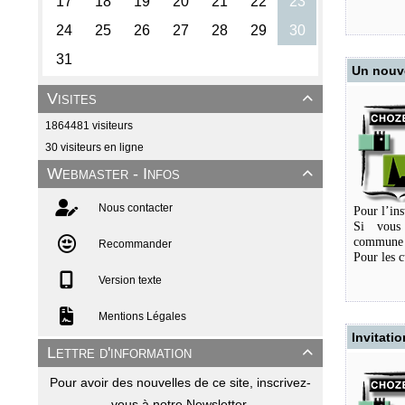
Pour plus
Les bracel
Un nouve
Les spiral
Visites

Le ventila
1864481 visiteurs
30 visiteurs en ligne
Webmaster - Infos

Nous contacter
Pour l’ins
Si vous
commun
Recommander
Pour les c
Version texte
Mentions Légales
Invitatio
Lettre d'information

Pour avoir des nouvelles de ce site, inscrivez-
vous à notre Newsletter.