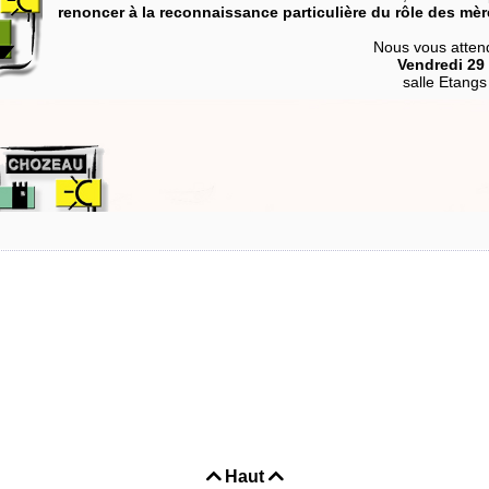
renoncer à la reconnaissance particulière du rôle des mè
Nous vous atte
Vendredi 29
salle Etang
mation, j’ai suivi ces recommandations depuis 2 ans et il y a très peu de mousti
 semaines)
Haut

