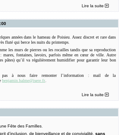
Lire la suite
:00
ain.
elques années dans le hameau de Poisieu. Assez discret et rare dans
rès fluté qui berce les nuits du printemps.
mme les murs de pierres ou les rocailles tandis que sa reproduction
 : mares, fontaines, lavoirs, parfois même en cœur de ville. Autre
 ses pâtes) qu’il va régulièrement humidifier pour garantir leur bon
z pas à nous faire remonter l’information : mail de la
.
e
benjamin.balme@isere.fr
Lire la suite
une Fête des Familles.
it d’inclusion, de bienveillance et de convivialité,
sans