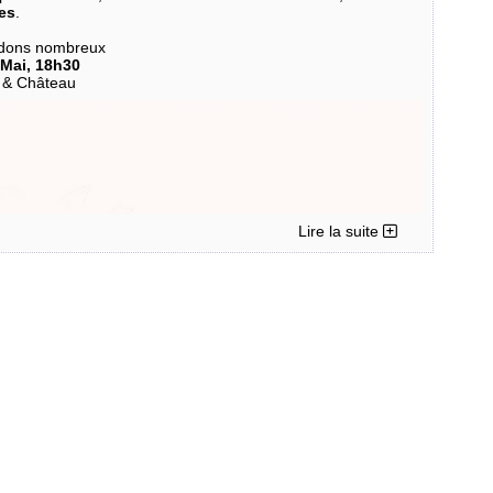
res
.
ndons nombreux
 Mai, 18h30
s & Château
Lire la suite
ques tigres (vu moins de 5 au jardin et 0 sur ma terrasse ces 2
Noël CHAIZE votre référent Moustiques Tigres