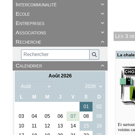
Intercommunalité

Ecole

Entreprises

Associations

Les 3 d
Recherche

La chale
Calendrier

Et surtout
voisins c