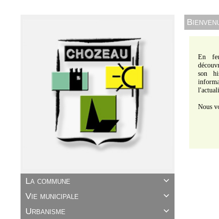
Bienvenu
En feu
découvr
son hi
informa
l'actua
Nous vo
La commune

Vie municipale

Urbanisme
